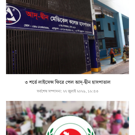
৩ শর্তে লাইসেন্স ফিরে পেল আদ্-দ্বীন হাসপাতাল
সর্বশেষ সম্পাদনা:
২৭ জুলাই ২০২৬, ১৮:৫৩