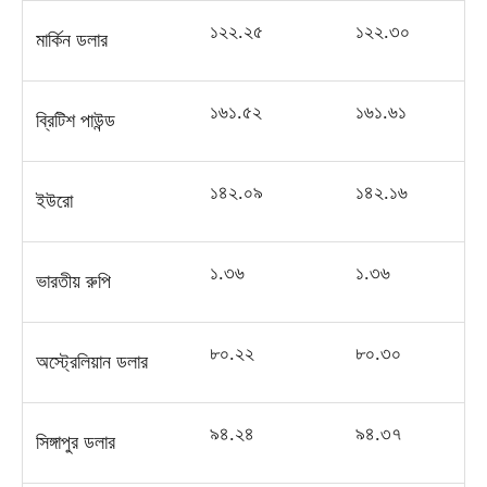
১২২
.
২৫
১২২
.
৩০
মার্কিন ডলার
১৬১
.
৫২
১৬১
.
৬১
ব্রিটিশ পাউন্ড
১৪২
.
০৯
১৪২
.
১৬
ইউরো
১
.
৩৬
১
.
৩৬
ভারতীয় রুপি
৮০
.
২২
৮০
.
৩০
অস্ট্রেলিয়ান ডলার
৯৪
.
২৪
৯৪
.
৩৭
সিঙ্গাপুর ডলার