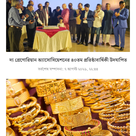
দ্য গ্রেগোরিয়ান অ্যাসোসিয়েশনের ৪০তম প্রতিষ্ঠাবার্ষিকী উদযাপিত
সর্বশেষ সম্পাদনা:
৭ আগস্ট ২০২৬, ২২:৪৪