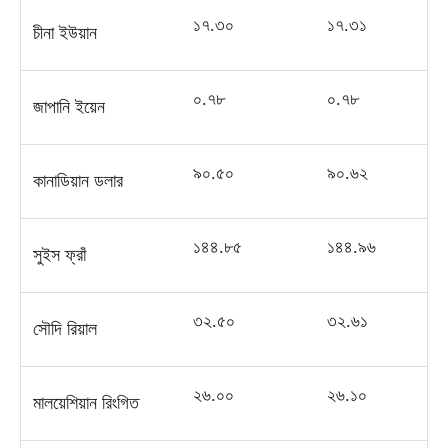
১৭
.
৩০
১৭
.
৩১
চীনা ইউয়ান
০
.
৭৮
০
.
৭৮
জাপানি ইয়েন
৯০
.
৫০
৯০
.
৬২
কানাডিয়ান ডলার
১৪৪
.
৮৫
১৪৪
.
৯৬
সুইস ফ্রাঁ
৩২
.
৫০
৩২
.
৬১
সৌদি রিয়াল
২৬
.
০০
২৬
.
১০
মালয়েশিয়ান রিংগিত