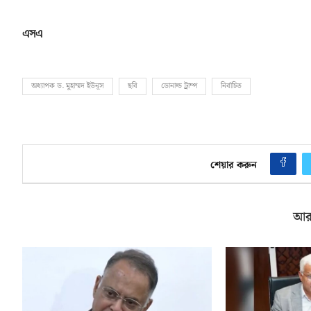
এসএ
অধ্যাপক ড. মুহাম্মদ ইউনূস
ছবি
ডোনাল্ড ট্রাম্প
নির্বাচিত
শেয়ার করুন
আর