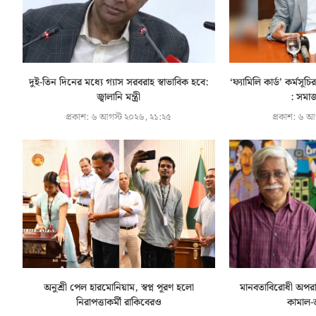
দুই-তিন দিনের মধ্যে গ্যাস সরবরাহ স্বাভাবিক হবে:
‘ফ্যামিলি কার্ড’ কর্মস
জ্বালানি মন্ত্রী
: সমাজক
প্রকাশ:
৬ আগস্ট ২০২৬, ২১:২৫
প্রকাশ:
৬ আগ
অনুশ্রী পেল হারমোনিয়াম, স্বপ্ন পূরণ হলো
মানবতাবিরোধী অপরা
নিরাপত্তাকর্মী রাকিবেরও
কামাল-