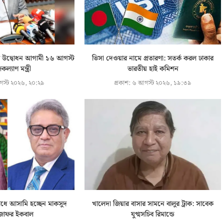
ূচির উদ্বোধন আগামী ১৬ আগস্ট
ভিসা দেওয়ার নামে প্রতারণা: সতর্ক করল ঢাকার
ল্যাণ মন্ত্রী
ভারতীয় হাই কমিশন
স্ট ২০২৬, ২০:২৯
প্রকাশ:
৬ আগস্ট ২০২৬, ১৯:৩৯
ধে আসামি হচ্ছেন মাকসুদ
খালেদা জিয়ার বাসার সামনে বালুর ট্রাক: সাবেক
জাফর ইকবাল
যুগ্মসচিব রিমান্ডে