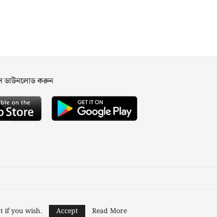
পস ডাউনলোড করুন
ned and Developed by
Nusratech Pte Ltd.
t if you wish.
Accept
Read More