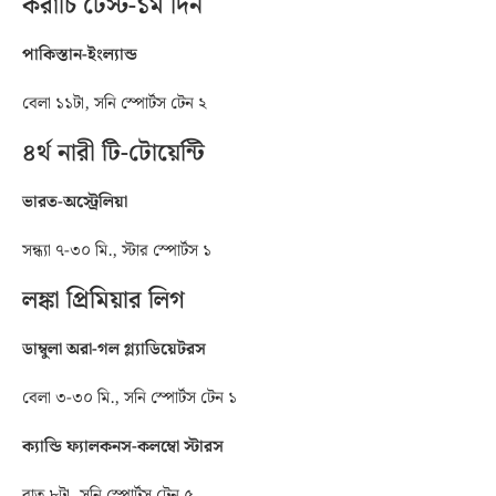
করাচি টেস্ট-১ম দিন
পাকিস্তান-ইংল্যান্ড
বেলা ১১টা, সনি স্পোর্টস টেন ২
৪র্থ নারী টি-টোয়েন্টি
ভারত-অস্ট্রেলিয়া
সন্ধ্যা ৭-৩০ মি., স্টার স্পোর্টস ১
লঙ্কা প্রিমিয়ার লিগ
ডাম্বুলা অরা-গল গ্ল্যাডিয়েটরস
বেলা ৩-৩০ মি., সনি স্পোর্টস টেন ১
ক্যান্ডি ফ্যালকনস-কলম্বো স্টারস