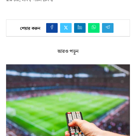
রাত ৮টা, সনি স্পোর্টস টেন ৫
শেয়ার করুন
আরও পড়ুন