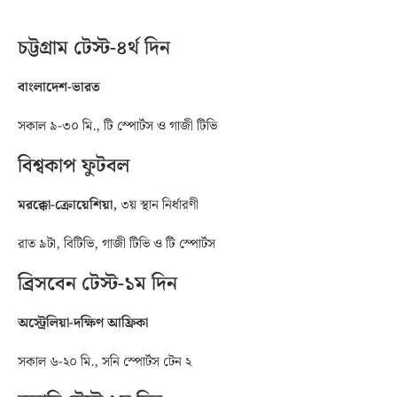
চট্টগ্রাম টেস্ট-৪র্থ দিন
বাংলাদেশ-ভারত
সকাল ৯-৩০ মি., টি স্পোর্টস ও গাজী টিভি
বিশ্বকাপ ফুটবল
মরক্কো-ক্রোয়েশিয়া,
৩য় স্থান নির্ধারণী
রাত ৯টা, বিটিভি, গাজী টিভি ও টি স্পোর্টস
ব্রিসবেন টেস্ট-১ম দিন
অস্ট্রেলিয়া-দক্ষিণ আফ্রিকা
সকাল ৬-২০ মি., সনি স্পোর্টস টেন ২