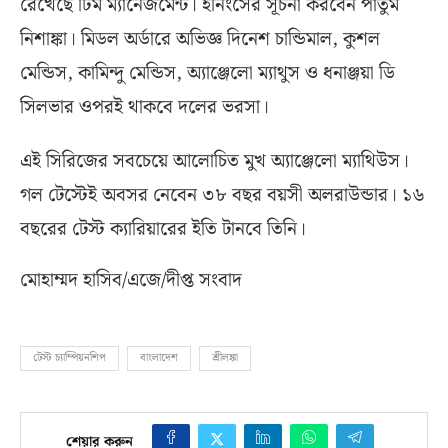
রেখেছে টিম ম্যানেজমেন্ট। ইনিংসের সূচনা করবেন পাতুম
নিশাঙ্কা। মিডল অর্ডারে অভিজ্ঞ দিনেশ চান্ডিমাল, কুশল
মেন্ডিস, কামিন্দু মেন্ডিস, অ্যাঞ্জেলো ম্যাথুস ও ধনাঞ্জয়া ডি
সিলভার ওপরই থাকবে দলের ভরসা।
এই সিরিজের সবচেয়ে আলোচিত মুখ অ্যাঞ্জেলো ম্যাথিউস।
গল টেস্টেই অবসর নেবেন ৩৮ বছর বয়সী অলরাউন্ডার। ১৬
বছরের টেস্ট ক্যারিয়ারের ইতি টানবে তিনি।
মোহাম্মদ হাসিব/এজে/দীপ্ত সংবাদ
টেস্ট চ্যাম্পিয়নশিপ
বাংলাদেশ
শ্রীলঙ্কা
শেয়ার করুন