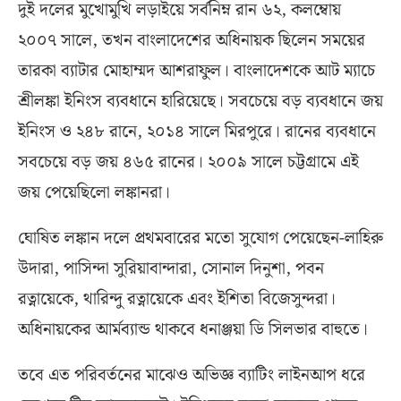
দুই দলের মুখোমুখি লড়াইয়ে সর্বনিম্ন রান ৬২, কলম্বোয়
২০০৭ সালে, তখন বাংলাদেশের অধিনায়ক ছিলেন সময়ের
তারকা ব্যাটার মোহাম্মদ আশরাফুল। বাংলাদেশকে আট ম‌্যাচে
শ্রীলঙ্কা ইনিংস ব‌্যবধানে হারিয়েছে। সবচেয়ে বড় ব্যবধানে জয়
ইনিংস ও ২৪৮ রানে, ২০১৪ সালে মিরপুরে। রানের ব‌্যবধানে
সবচেয়ে বড় জয় ৪৬৫ রানের। ২০০৯ সালে চট্টগ্রামে এই
জয় পেয়েছিলো লঙ্কানরা।
ঘোষিত লঙ্কান দলে প্রথমবারের মতো সুযোগ পেয়েছেন-লাহিরু
উদারা, পাসিন্দা সুরিয়াবান্দারা, সোনাল দিনুশা, পবন
রত্নায়েকে, থারিন্দু রত্নায়েকে এবং ইশিতা বিজেসুন্দরা।
অধিনায়কের আর্মব্যান্ড থাকবে ধনাঞ্জয়া ডি সিলভার বাহুতে।
তবে এত পরিবর্তনের মাঝেও অভিজ্ঞ ব্যাটিং লাইনআপ ধরে