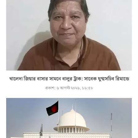
খালেদা জিয়ার বাসার সামনে বালুর ট্রাক: সাবেক যুগ্মসচিব রিমান্ডে
প্রকাশ:
৬ আগস্ট ২০২৬, ১৬:৫৮