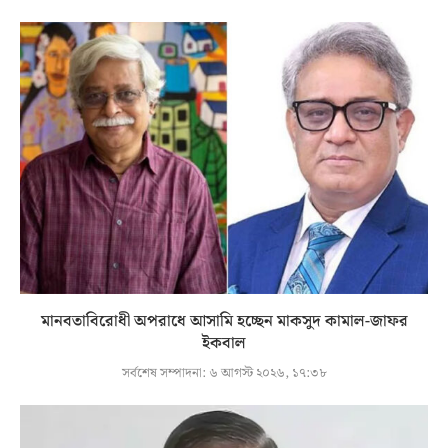
মানবতাবিরোধী অপরাধে আসামি হচ্ছেন মাকসুদ কামাল-জাফর
ইকবাল
সর্বশেষ সম্পাদনা:
৬ আগস্ট ২০২৬, ১৭:৩৮