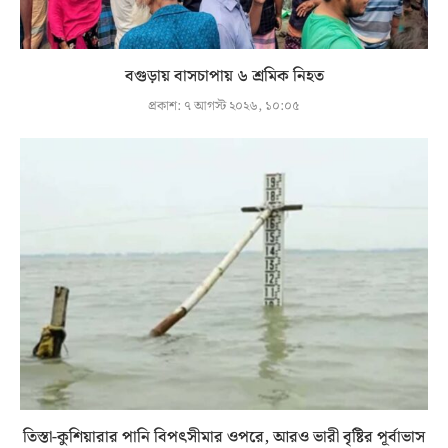
বগুড়ায় বাসচাপায় ৬ শ্রমিক নিহত
প্রকাশ:
৭ আগস্ট ২০২৬, ১০:০৫
তিস্তা-কুশিয়ারার পানি বিপৎসীমার ওপরে, আরও ভারী বৃষ্টির পূর্বাভাস