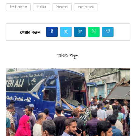
চাঁপাইনবাবগঞ্জ
নির্বাচিত
বিস্ফোরণ
বোমা বানানো
শেয়ার করুন
আরও পড়ুন