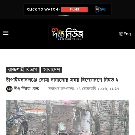
CLICK TO WATCH
FILMS
SERIES
Eng
রাজশাহী বিভাগ
সারাদেশ
চাঁপাইনবাবগঞ্জে বোমা বানানোর সময় বিস্ফোরণে নিহত ২
দীপ্ত নিউজ ডেস্ক
সর্বশেষ সম্পাদনা:
১৪ ফেব্রুয়ারি ২০২৬, ১১:১৭