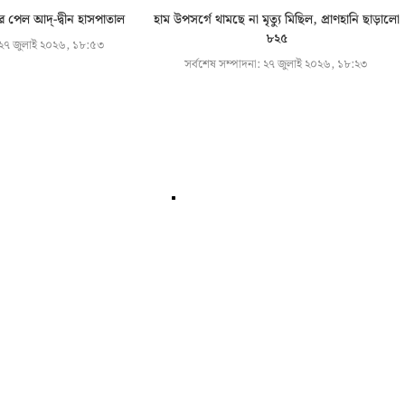
রে পেল আদ্-দ্বীন হাসপাতাল
হাম উপসর্গে থামছে না মৃত্যু মিছিল, প্রাণহানি ছাড়ালো
৮২৫
২৭ জুলাই ২০২৬, ১৮:৫৩
সর্বশেষ সম্পাদনা:
২৭ জুলাই ২০২৬, ১৮:২৩