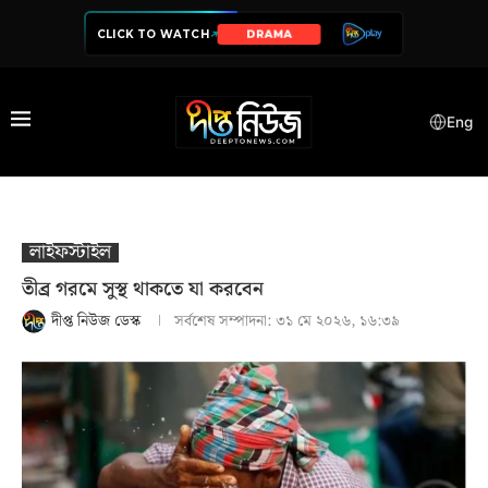
CLICK TO WATCH
DRAMA
Eng
লাইফস্টাইল
তীব্র গরমে সুস্থ থাকতে যা করবেন
দীপ্ত নিউজ ডেস্ক
সর্বশেষ সম্পাদনা:
৩১ মে ২০২৬, ১৬:৩৯