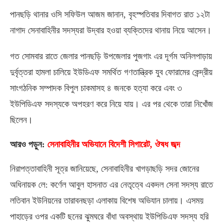
পানছড়ি থানার ওসি সফিউল আজম জানান
,
বৃহস্পতিবার দিবাগত রাত ১২টা
নাগাদ সেনাবাহিনীর সদস্যরা উদ্বার হওয়া ব্যক্তিদের থানায় নিয়ে আসেন।
গত সোমবার রাতে জেলার পানছড়ি উপজেলার পুজগাং এর দূর্গম অনিলপাড়ায়
দুর্বৃত্তরা হামলা চালিয়ে ইউডিএফ সমর্থিত গণতান্ত্রিক যুব ফোরামের কেন্দ্রীয়
সাংগঠনিক সম্পাদক বিপুল চাকমাসহ ৪ জনকে হত্যা করে এবং ৩
ইউপিডিএফ সদস্যকে অপহরণ করে নিয়ে যায়। এর পর থেকে তারা নিখোঁজ
ছিলেন।
আরও পড়ুন
:
সেনাবাহিনীর অভিযানে বিদেশী সিগারেট, ঔষধ জব্দ
নিরাপত্তাবাহিনী সূত্র জানিয়েছে
,
সেনাবাহিনীর খাগড়াছড়ি সদর জোনের
অধিনায়ক লে
:
কর্ণেল আবুল হাসনাত এর নেতৃত্বে একদল সেনা সদস্য রাতে
লতিবান ইউনিয়নের তারাবনছড়া এলাকায় বিশেষ অভিযান চালায়। এসময়
পাহাড়ের ওপর একটি ছনের ঝুমঘরে বাঁধা অবস্থায় ইউপিডিএফ সদস্য হরি