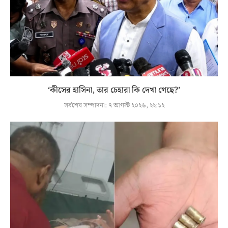
‘কীসের হাসিনা, তার চেহারা কি দেখা গেছে?’
সর্বশেষ সম্পাদনা:
৭ আগস্ট ২০২৬, ২২:১২