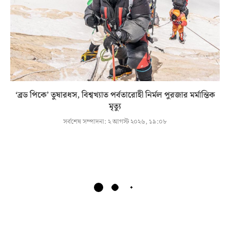
‘ব্রড পিকে’ তুষারধস, বিশ্বখ্যাত পর্বতারোহী নির্মল পুরজার মর্মান্তিক
মৃত্যু
সর্বশেষ সম্পাদনা:
২ আগস্ট ২০২৬, ১৯:০৮