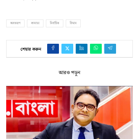
অবতরণ
কানাডা
নির্বাচিত
বিমান
শেয়ার করুন
আরও পড়ুন