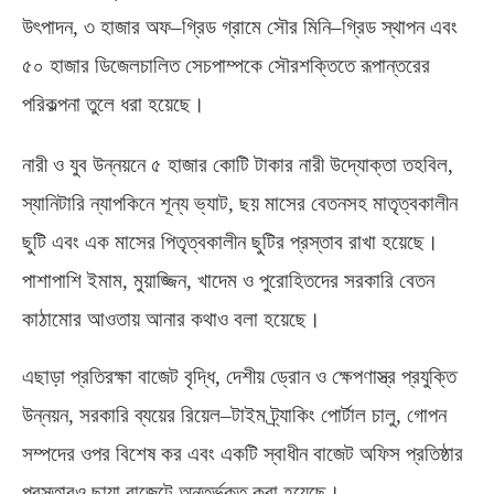
উৎপাদন
,
৩ হাজার অফ
–
গ্রিড গ্রামে সৌর মিনি
–
গ্রিড স্থাপন এবং
৫০ হাজার ডিজেলচালিত সেচপাম্পকে সৌরশক্তিতে রূপান্তরের
পরিকল্পনা তুলে ধরা হয়েছে।
নারী ও যুব উন্নয়নে ৫ হাজার কোটি টাকার নারী উদ্যোক্তা তহবিল
,
স্যানিটারি ন্যাপকিনে শূন্য ভ্যাট
,
ছয় মাসের বেতনসহ মাতৃত্বকালীন
ছুটি এবং এক মাসের পিতৃত্বকালীন ছুটির প্রস্তাব রাখা হয়েছে।
পাশাপাশি ইমাম
,
মুয়াজ্জিন
,
খাদেম ও পুরোহিতদের সরকারি বেতন
কাঠামোর আওতায় আনার কথাও বলা হয়েছে।
এছাড়া প্রতিরক্ষা বাজেট বৃদ্ধি
,
দেশীয় ড্রোন ও ক্ষেপণাস্ত্র প্রযুক্তি
উন্নয়ন
,
সরকারি ব্যয়ের রিয়েল
–
টাইম ট্র্যাকিং পোর্টাল চালু
,
গোপন
সম্পদের ওপর বিশেষ কর এবং একটি স্বাধীন বাজেট অফিস প্রতিষ্ঠার
প্রস্তাবও ছায়া বাজেটে অন্তর্ভুক্ত করা হয়েছে।