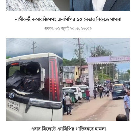
নাসীরুদ্দীন-সারজিসসহ এনসিপির ১০ নেতার বিরুদ্ধে মামলা
প্রকাশ:
৩১ জুলাই ২০২৬, ১৩:০৯
এবার সিলেটে এনসিপির গাড়িবহরে হামলা