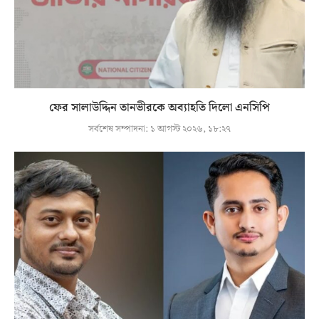
ফের সালাউদ্দিন তানভীরকে অব্যাহতি দিলো এনসিপি
সর্বশেষ সম্পাদনা:
১ আগস্ট ২০২৬, ১৮:২৭