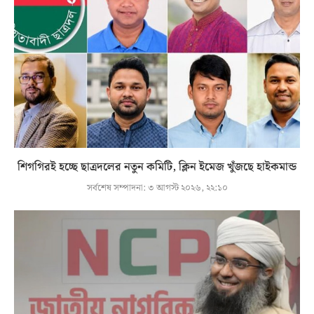
শিগগিরই হচ্ছে ছাত্রদলের নতুন কমিটি, ক্লিন ইমেজ খুঁজছে হাইকমান্ড
সর্বশেষ সম্পাদনা:
৩ আগস্ট ২০২৬, ২২:১০