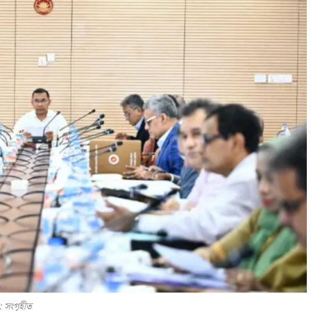
: সংগৃহীত