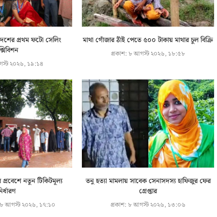
দেশের প্রথম ফটো সেলিং
মাথা গোঁজার ঠাঁই পেতে ৫০০ টাকায় মাথার চুল বিক্রি
্সিবিশন
প্রকাশ:
৮ আগস্ট ২০২৬, ১৮:৫৮
স্ট ২০২৬, ১৯:১৪
ে প্রবেশে নতুন টিকিটমূল্য
তনু হত্যা মামলায় সাবেক সেনাসদস্য হাফিজুর ফের
ির্ধারণ
গ্রেপ্তার
৮ আগস্ট ২০২৬, ১৭:১০
প্রকাশ:
৮ আগস্ট ২০২৬, ১৩:০৬