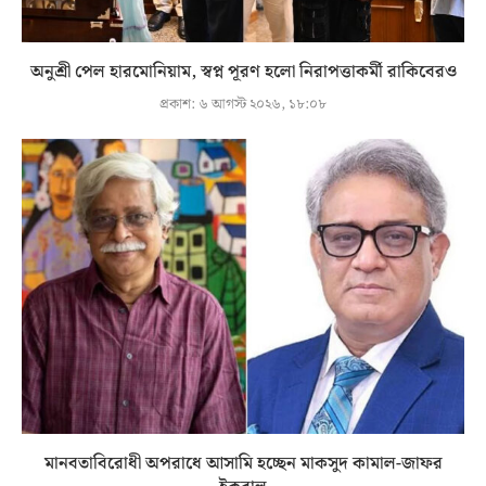
অনুশ্রী পেল হারমোনিয়াম, স্বপ্ন পূরণ হলো নিরাপত্তাকর্মী রাকিবেরও
প্রকাশ:
৬ আগস্ট ২০২৬, ১৮:০৮
মানবতাবিরোধী অপরাধে আসামি হচ্ছেন মাকসুদ কামাল-জাফর