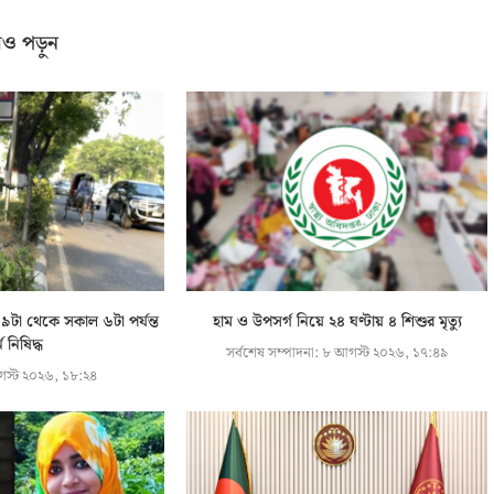
ও পড়ুন
টা থেকে সকাল ৬টা পর্যন্ত
হাম ও উপসর্গ নিয়ে ২৪ ঘণ্টায় ৪ শিশুর মৃত্যু
্ন নিষিদ্ধ
সর্বশেষ সম্পাদনা:
৮ আগস্ট ২০২৬, ১৭:৪৯
স্ট ২০২৬, ১৮:২৪