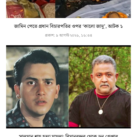
জামিন পেতে প্রধান বিচারপতির ওপর ‘কালো জাদু’, আটক ১
প্রকাশ:
৯ আগস্ট ২০২৬, ১৬:৩৪
সালমান শাহ হত্যা মামলা: বিমানবন্দর থেকে ডন গ্রেপ্তার