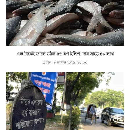
এক টানেই জালে উঠল ৪৬ মণ ইলিশ, দাম সাড়ে ৪৮ লাখ
প্রকাশ:
৮ আগস্ট ২০২৬, ২৩:০০