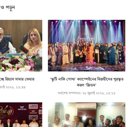
ও পড়ুন
ছে রিহ্যাব সামার ফেয়ার
‘স্কুটি নাকি গোল্ড’ ক্যাম্পেইনের বিজয়ীদের পুরস্কৃত
করল ‘ফ্রিডম’
লাই ২০২৬, ১৬:৪৪
সর্বশেষ সম্পাদনা:
২৮ জুলাই ২০২৬, ১৫:১৫