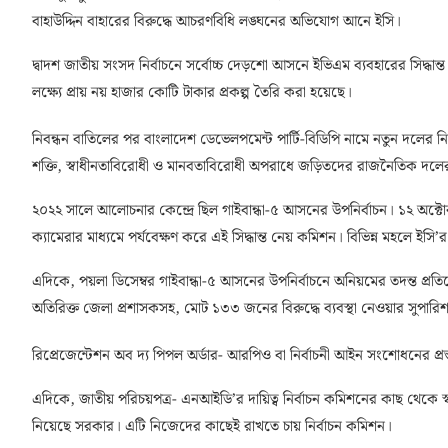
বাহাউদ্দিন বাহারের বিরুদ্ধে আচরণবিধি লঙ্ঘনের অভিযোগ আনে ইসি।
দ্বাদশ জাতীয় সংসদ নির্বাচনে সর্বোচ্চ দেড়শো আসনে ইভিএম ব্যবহারের সিদ্ধ
লক্ষ্যে প্রায় নয় হাজার কোটি টাকার প্রকল্প তৈরি করা হয়েছে।
নিবন্ধন বাতিলের পর বাংলাদেশ ডেভেলপমেন্ট পার্টি-বিডিপি নামে নতুন দলের 
শক্তি, স্বাধীনতাবিরোধী ও মানবতাবিরোধী অপরাধে জড়িতদের রাজনৈতিক দলের নি
২০২২ সালে আলোচনার কেন্দ্রে ছিল গাইবান্ধা-৫ আসনের উপনির্বাচন। ১২ অক্
ক্যামেরার মাধ্যমে পর্যবেক্ষণ করে এই সিদ্ধান্ত নেয় কমিশন। বিভিন্ন মহলে ইসি’র 
এদিকে, পয়লা ডিসেম্বর গাইবান্ধা-৫ আসনের উপনির্বাচনে অনিয়মের তদন্ত প্র
অতিরিক্ত জেলা প্রশাসকসহ, মোট ১৩৩ জনের বিরুদ্ধে ব্যবস্থা নেওয়ার সুপারি
রিপ্রেজেন্টেশন অব দ্য পিপল অর্ডার- আরপিও বা নির্বাচনী আইন সংশোধনের প
এদিকে, জাতীয় পরিচয়পত্র- এনআইডি’র দায়িত্ব নির্বাচন কমিশনের কাছ থেকে স্বরাষ্
নিয়েছে সরকার। এটি নিজেদের কাছেই রাখতে চায় নির্বাচন কমিশন।