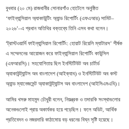
বুধবার
(
২০ মে
)
রাজধানীর সোনারগাঁও হোটেলে অনুষ্ঠিত
‘ফাইন্যান্সিয়াল অ্যাকাউন্টিং অ্যান্ড রিপোর্টিং
(
এফএআর
)
সামিট
–
২০২৬’
–
এ প্রধান অতিথির বক্তব্যে তিনি এসব কথা বলেন।
‘
ট্রাস্টওয়ার্দি ফাইন্যান্সিয়াল রিপোর্টিং
:
হোয়াট রিয়েলি ম্যাটারস’ শীর্ষক
এ সম্মেলনের আয়োজন করে ফাইন্যান্সিয়াল রিপোর্টিং কাউন্সিল
(
এফআরসি
)
। সহযোগিতায় ছিল ইনস্টিটিউট অব চার্টার্ড
অ্যাকাউন্ট্যান্টস অব বাংলাদেশ
(
আইক্যাব
)
ও ইনস্টিটিউট অব কস্ট
অ্যান্ড ম্যানেজমেন্ট অ্যাকাউন্ট্যান্টস অব বাংলাদেশ
(
আইসিএমএবি
)
।
আমির খসরু মাহমুদ চৌধুরী বলেন
,
নিয়ন্ত্রক ও তদারকি সংস্থাগুলোর
অনেকগুলোই প্রায় অকার্যকর হয়ে পড়েছিল। ফলে অডিট
,
আর্থিক
প্রতিবেদন ও নজরদারি কাঠামোয় বড় ধরনের বিঘ্ন সৃষ্টি হয়েছে।