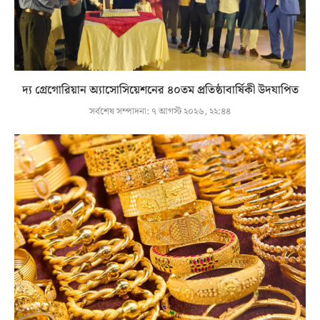
দ্য গ্রেগোরিয়ান অ্যাসোসিয়েশনের ৪০তম প্রতিষ্ঠাবার্ষিকী উদযাপিত
সর্বশেষ সম্পাদনা:
৭ আগস্ট ২০২৬, ২২:৪৪