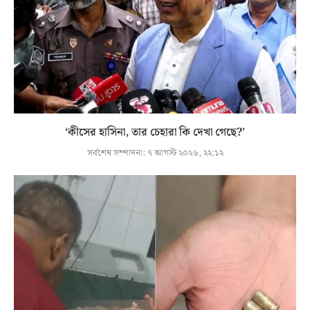
‘কীসের হাসিনা, তার চেহারা কি দেখা গেছে?’
সর্বশেষ সম্পাদনা:
৭ আগস্ট ২০২৬, ২২:১২