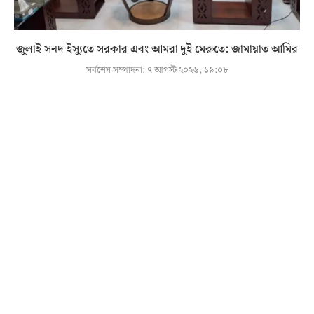
জুলাই সনদ ইস্যুতে সরকার এবং আমরা দুই মেরুতে: জামায়াত আমির
সর্বশেষ সম্পাদনা:
৭ আগস্ট ২০২৬, ১৯:০৮