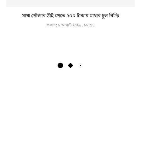
মাথা গোঁজার ঠাঁই পেতে ৫০০ টাকায় মাথার চুল বিক্রি
প্রকাশ:
৮ আগস্ট ২০২৬, ১৮:৫৮