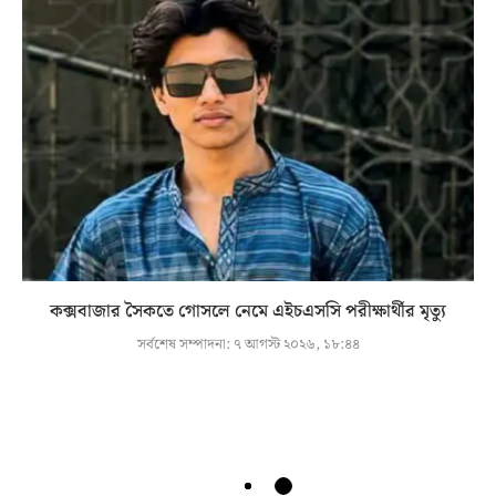
কক্সবাজার সৈকতে গোসলে নেমে এইচএসসি পরীক্ষার্থীর মৃত্যু
সর্বশেষ সম্পাদনা:
৭ আগস্ট ২০২৬, ১৮:৪৪