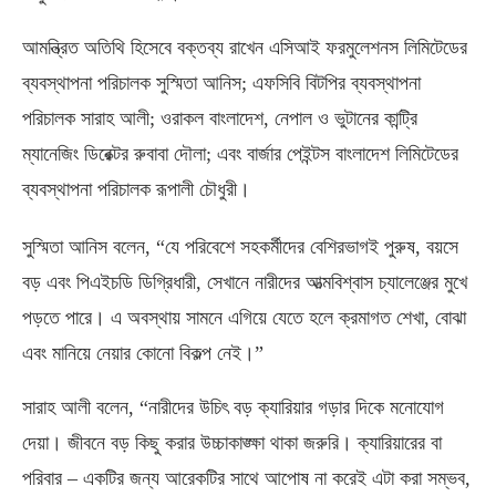
আমন্ত্রিত অতিথি হিসেবে বক্তব্য রাখেন এসিআই ফরমুলেশনস লিমিটেডের
ব্যবস্থাপনা পরিচালক সুস্মিতা আনিস
;
এফসিবি বিটপির ব্যবস্থাপনা
পরিচালক সারাহ আলী
;
ওরাকল বাংলাদেশ
,
নেপাল ও ভুটানের কান্ট্রি
ম্যানেজিং ডিরেক্টর রুবাবা দৌলা
;
এবং বার্জার পেইন্টস বাংলাদেশ লিমিটেডের
ব্যবস্থাপনা পরিচালক রূপালী চৌধুরী।
সুস্মিতা আনিস বলেন
, “
যে পরিবেশে সহকর্মীদের বেশিরভাগই পুরুষ
,
বয়সে
বড় এবং পিএইচডি ডিগ্রিধারী
,
সেখানে নারীদের আত্মবিশ্বাস চ্যালেঞ্জের মুখে
পড়তে পারে। এ অবস্থায় সামনে এগিয়ে যেতে হলে ক্রমাগত শেখা
,
বোঝা
এবং মানিয়ে নেয়ার কোনো বিকল্প নেই।”
সারাহ আলী বলেন
, “
নারীদের উচিৎ বড় ক্যারিয়ার গড়ার দিকে মনোযোগ
দেয়া। জীবনে বড় কিছু করার উচ্চাকাঙ্ক্ষা থাকা জরুরি। ক্যারিয়ারের বা
পরিবার – একটির জন্য আরেকটির সাথে আপোষ না করেই এটা করা সম্ভব
,