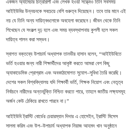
একজন অ্যামেচার চিত্রশিল্পী এবং লেখক হওয়া সত্ত্বেও তিনি সবসময়
আইইউবির উন্নয়নকে সবচেয়ে বেশি গুরুত্ব দিয়েছেন। তবে তার মানে এই
নয় যে তিনি অন্য দায়িত্বগুলোকে অবহেলা করেছেন। জীবন থেকে তিনি
শিখেছেন যে সংকল্প দৃঢ় হলে এবং সময় ব্যবস্থাপনায় কুশলী হলে সকল
দায়িত্ব পালন করা সম্ভব।
স্বাগত বক্তব্যে উপাচার্য অধ্যাপক তানভীর হাসান বলেন
, “
আইইউবিতে
ভর্তি হওয়ার জন্য নারী শিক্ষার্থীদের আকৃষ্ট করতে আমরা বেশ কিছু
অ্যাকাডেমিক প্রোগ্রাম এবং অবকাঠামোগত সুযোগ
–
সুবিধা তৈরি করেছি।
দেশের সকল বিশ্ববিদ্যালয় যদি শিক্ষার্থী ভর্তি
,
শিক্ষক নিয়োগ এবং নেতৃত্ব
নির্বাচনে নারীদের অন্তর্ভুক্তি নিশ্চিত করতে পারে
,
তাহলে জাতীয় লক্ষ্যসমূহ
অর্জন কেউ ঠেকিয়ে রাখতে পারবে না।”
আইইউবি ট্রাস্টি বোর্ডের চেয়ারম্যান দিদার এ হোসেইন
,
ট্রাস্টি মিসেস
সালমা করিম এবং উপ
–
উপাচার্য অধ্যাপক নিয়াজ আহমদ খান অনুষ্ঠানে