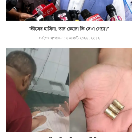
‘কীসের হাসিনা, তার চেহারা কি দেখা গেছে?’
সর্বশেষ সম্পাদনা:
৭ আগস্ট ২০২৬, ২২:১২