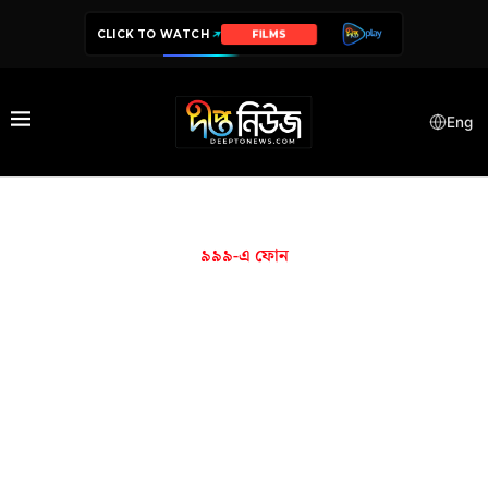
CLICK TO WATCH
FILMS
Eng
৯৯৯-এ ফোন