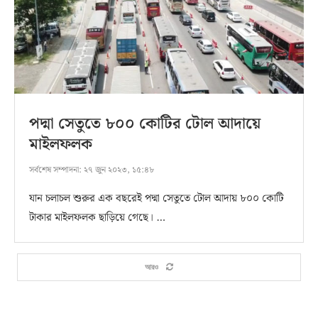
পদ্মা সেতুতে ৮০০ কোটির টোল আদায়ে
মাইলফলক
সর্বশেষ সম্পাদনা:
২৭ জুন ২০২৩, ১৫:৪৮
যান চলাচল শুরুর এক বছরেই পদ্মা সেতুতে টোল আদায় ৮০০ কোটি
টাকার মাইলফলক ছাড়িয়ে গেছে। …
আরও