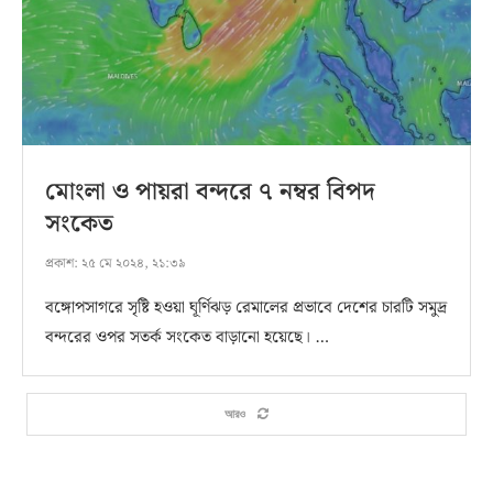
মোংলা ও পায়রা বন্দরে ৭ নম্বর বিপদ
সংকেত
প্রকাশ:
২৫ মে ২০২৪, ২১:৩৯
বঙ্গোপসাগরে সৃষ্টি হওয়া ঘূর্ণিঝড় রেমালের প্রভাবে দেশের চারটি সমুদ্র
বন্দরের ওপর সতর্ক সংকেত বাড়ানো হয়েছে। …
আরও