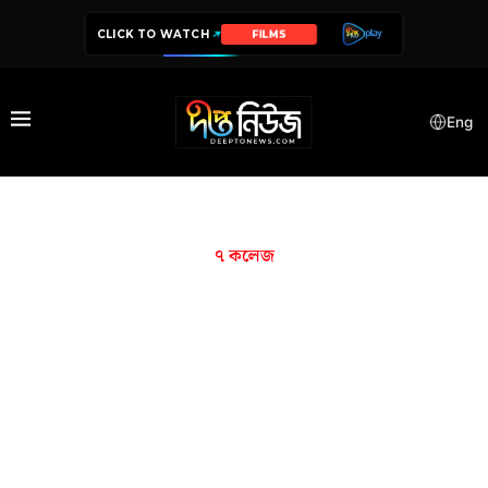
CLICK TO WATCH
FILMS
Eng
৭ কলেজ