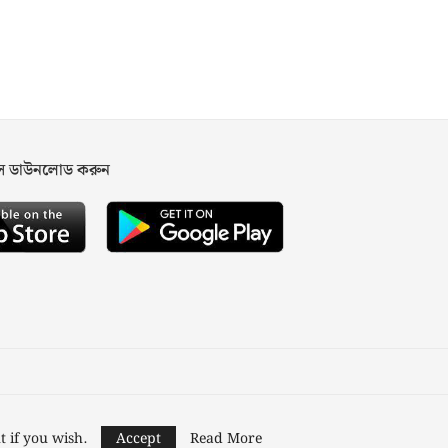
পস ডাউনলোড করুন
ned and Developed by
Nusratech Pte Ltd.
t if you wish.
Accept
Read More