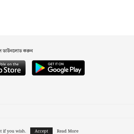
পস ডাউনলোড করুন
ned and Developed by
Nusratech Pte Ltd.
t if you wish.
Accept
Read More