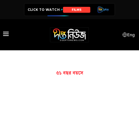
CLICK TO WATCH
FILMS
Eng
৫১ বছর বয়সে