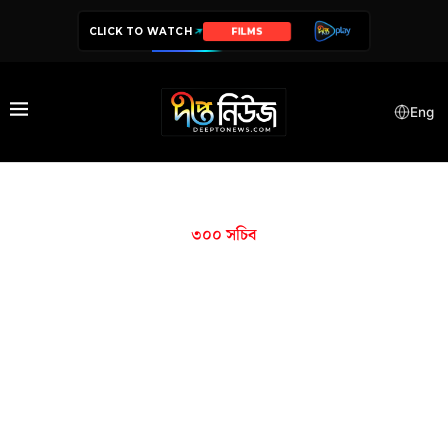
CLICK TO WATCH
FILMS
Eng
৩০০ সচিব