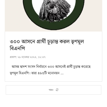
৩০০ আসনে প্রার্থী চূড়ান্ত করল তৃণমূল
বিএনপি
প্রকাশ:
২৯ নভেম্বর ২০২৩, ১৮:৩৭
আসন্ন দ্বাদশ সংসদ নির্বাচনে ৩০০ আসনেই প্রার্থী চূড়ান্ত করেছে
তৃণমূল বিএনপি। তারা ৪৯৫টি মনোনয়ন …
আরও