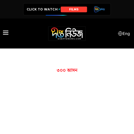
CLICK TO WATCH
FILMS
Eng
৩০০ আসন