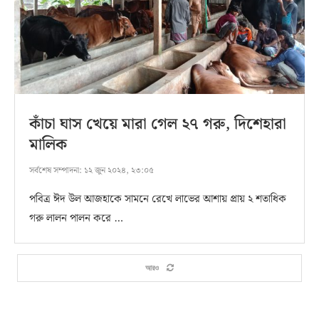
কাঁচা ঘাস খেয়ে মারা গেল ২৭ গরু, দিশেহারা
মালিক
সর্বশেষ সম্পাদনা:
১২ জুন ২০২৪, ২৩:০৫
পবিত্র ঈদ উল আজহাকে সামনে রেখে লাভের আশায় প্রায় ২ শতাধিক
গরু লালন পালন করে …
আরও