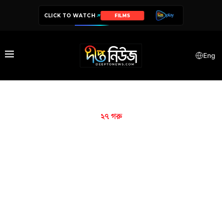
CLICK TO WATCH
FILMS
Eng
২৭ গরু