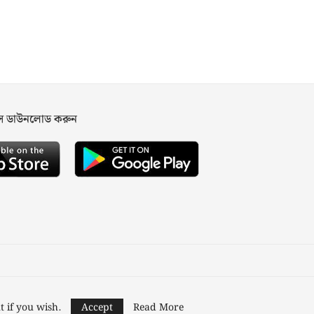
পস ডাউনলোড করুন
ned and Developed by
Nusratech Pte Ltd.
t if you wish.
Accept
Read More