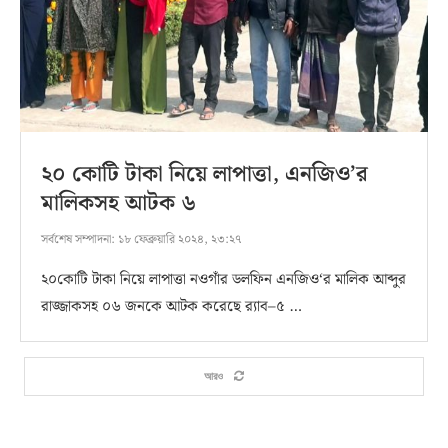
২০ কোটি টাকা নিয়ে লাপাত্তা, এনজিও’র
মালিকসহ আটক ৬
সর্বশেষ সম্পাদনা:
১৮ ফেব্রুয়ারি ২০২৪, ২৩:২৭
২০কোটি টাকা নিয়ে লাপাত্তা নওগাঁর ডলফিন এনজিও‘র মালিক আব্দুর
রাজ্জাকসহ ০৬ জনকে আটক করেছে র‌্যাব–৫ …
আরও