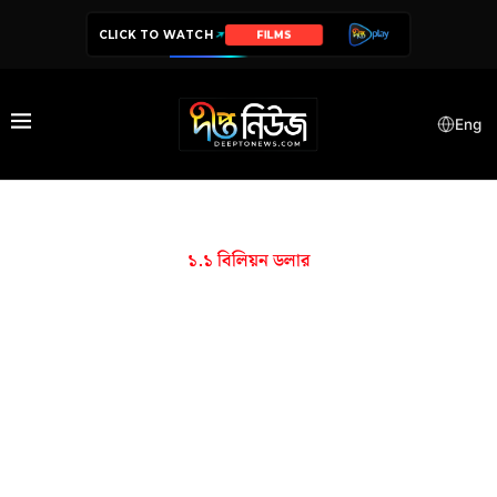
CLICK TO WATCH
FILMS
Eng
১.১ বিলিয়ন ডলার