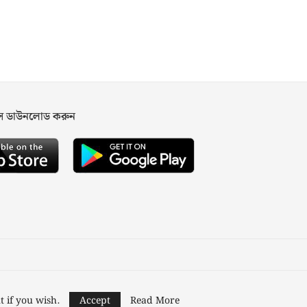
পস ডাউনলোড করুন
ned and Developed by
Nusratech Pte Ltd.
t if you wish.
Accept
Read More