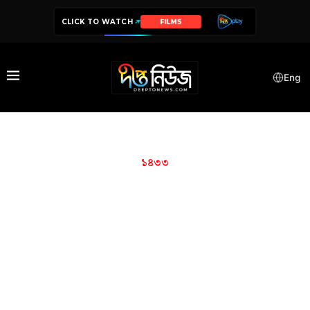
CLICK TO WATCH
FILMS
Eng
১৪৩৩