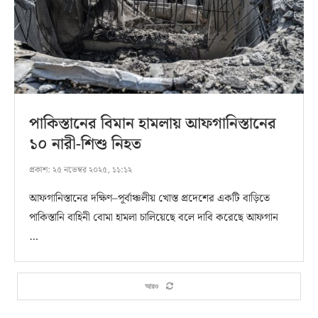
পাকিস্তানের বিমান হামলায় আফগানিস্তানের
১০ নারী-শিশু নিহত
প্রকাশ:
২৫ নভেম্বর ২০২৫, ১১:১২
আফগানিস্তানের দক্ষিণ–পূর্বাঞ্চলীয় খোস্ত প্রদেশের একটি বাড়িতে
পাকিস্তানি বাহিনী বোমা হামলা চালিয়েছে বলে দাবি করেছে আফগান
…
আরও