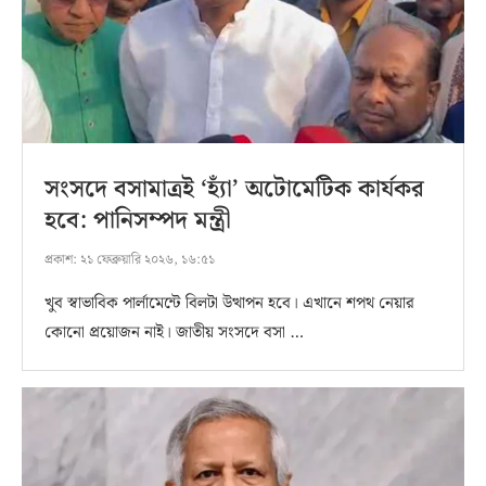
সংসদে বসামাত্রই ‘হ্যাঁ’ অটোমেটিক কার্যকর
হবে: পানিসম্পদ মন্ত্রী
প্রকাশ:
২১ ফেব্রুয়ারি ২০২৬, ১৬:৫১
খুব স্বাভাবিক পার্লামেন্টে বিলটা উত্থাপন হবে। এখানে শপথ নেয়ার
কোনো প্রয়োজন নাই। জাতীয় সংসদে বসা …