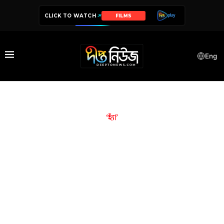
CLICK TO WATCH
FILMS
Eng
‘হ্যাঁ’