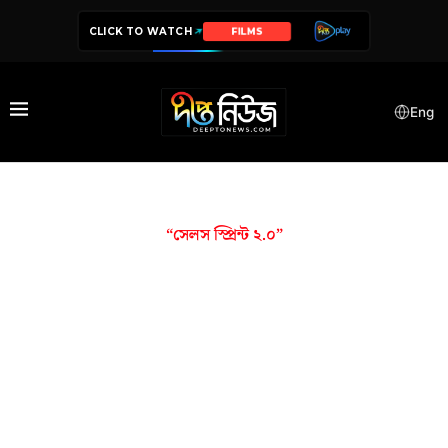
CLICK TO WATCH
FILMS
Eng
“সেলস স্প্রিন্ট ২.০”