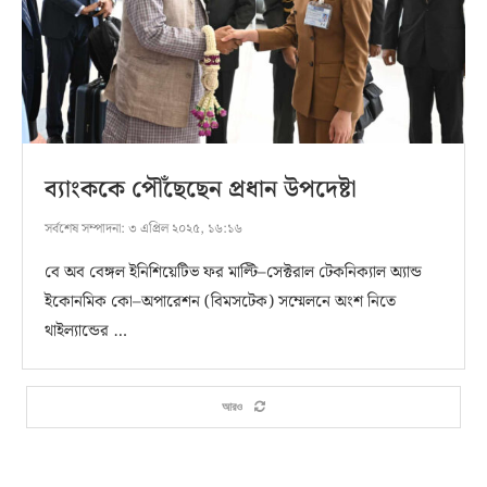
ব্যাংককে পৌঁছেছেন প্রধান উপদেষ্টা
সর্বশেষ সম্পাদনা:
৩ এপ্রিল ২০২৫, ১৬:১৬
বে অব বেঙ্গল ইনিশিয়েটিভ ফর মাল্টি–সেক্টরাল টেকনিক্যাল অ্যান্ড
ইকোনমিক কো–অপারেশন (বিমসটেক) সম্মেলনে অংশ নিতে
থাইল্যান্ডের …
আরও