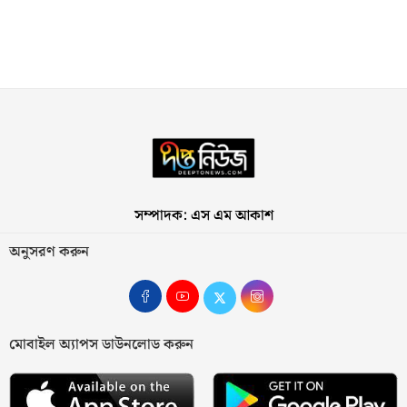
সম্পাদক: এস এম আকাশ
অনুসরণ করুন
মোবাইল অ্যাপস ডাউনলোড করুন