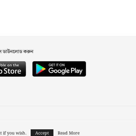
পস ডাউনলোড করুন
ned and Developed by
Nusratech Pte Ltd.
t if you wish.
Accept
Read More