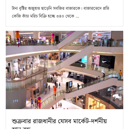
টানা বৃষ্টির অজুহাত ছাড়েনি সবজির বাজারকে। বাজারভেদে প্রতি
কেজি কাঁচা মরিচ বিক্রি হচ্ছে ৩৪০ থেকে …
শুক্রবার রাজধানীর যেসব মার্কেট-দর্শনীয়