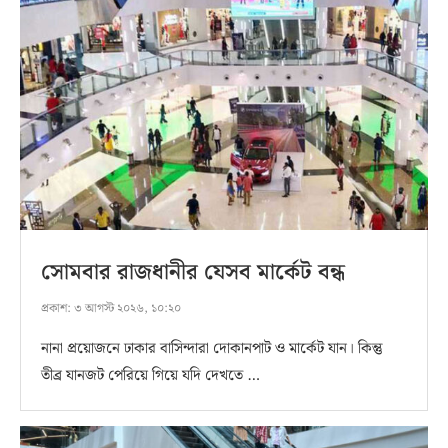
সোমবার রাজধানীর যেসব মার্কেট বন্ধ
প্রকাশ:
৩ আগস্ট ২০২৬, ১০:২০
নানা প্রয়োজনে ঢাকার বাসিন্দারা দোকানপাট ও মার্কেট যান। কিন্তু
তীব্র যানজট পেরিয়ে গিয়ে যদি দেখতে …