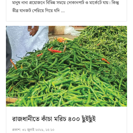
মানুষ নানা প্রয়োজনে বিভিন্ন সময়ে দোকানপাট ও মার্কেটে যায়। কিন্তু
তীব্র যানজট পেরিয়ে গিয়ে যদি …
রাজধানীতে কাঁচা মরিচ ৪০০ ছুঁইছুঁই
প্রকাশ:
৩১ জুলাই ২০২৬, ১৫:১০