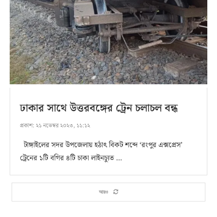
ঢাকার সাথে উত্তরবঙ্গের ট্রেন চলাচল বন্ধ
প্রকাশ:
২১ নভেম্বর ২০২৩, ১১:১২
টাঙ্গাইলের সদর উপজেলায় হঠাৎ বিকট শব্দে ‘রংপুর এক্সপ্রেস’
ট্রেনের ১টি বগির ৪টি চাকা লাইনচ্যুত …
আরও