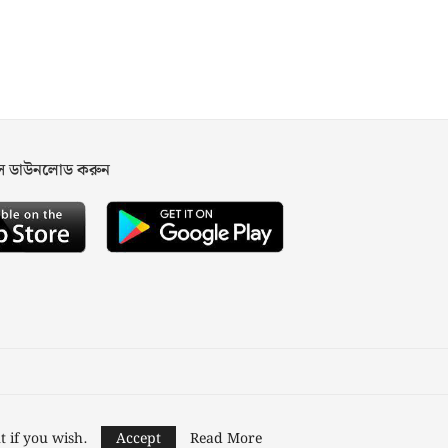
পস ডাউনলোড করুন
ned and Developed by
Nusratech Pte Ltd.
t if you wish.
Accept
Read More