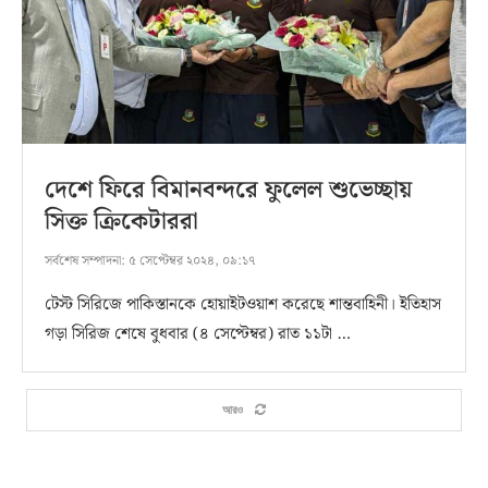
দেশে ফিরে বিমানবন্দরে ফুলেল শুভেচ্ছায়
সিক্ত ক্রিকেটাররা
সর্বশেষ সম্পাদনা:
৫ সেপ্টেম্বর ২০২৪, ০৯:১৭
টেস্ট সিরিজে পাকিস্তানকে হোয়াইটওয়াশ করেছে শান্তবাহিনী। ইতিহাস
গড়া সিরিজ শেষে বুধবার (৪ সেপ্টেম্বর) রাত ১১টা …
আরও