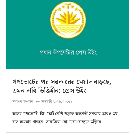
গণভোটের পর সরকারের মেয়াদ বাড়ছে,
এমন দাবি ভিত্তিহীন: প্রেস উইং
সর্বশেষ সম্পাদনা:
৩০ জানুয়ারি ২০২৬, ১০:৫৮
আসন্ন গণভোটে ‘হ্যাঁ’ ভোট বেশি পড়লে অন্তর্বর্তী সরকার আরও ছয়
মাস ক্ষমতায় থাকবে–সামাজিক যোগাযোগমাধ্যমে ছড়িয়ে …