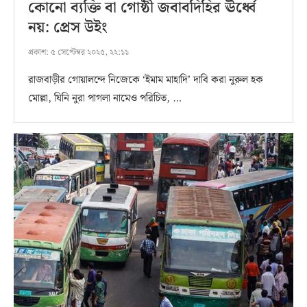
কোনো ব্যক্তি বা গোষ্ঠী জবাবদিহির ঊর্ধ্বে
নয়: প্রেস উইং
প্রকাশ:
৫ সেপ্টেম্বর ২০২৫, ২২:১১
রাজবাড়ীর গোয়ালন্দে নিজেকে ‘ইমাম মাহাদি’ দাবি করা নুরুল হক
মোল্লা, যিনি নুরা পাগলা নামেও পরিচিত, …