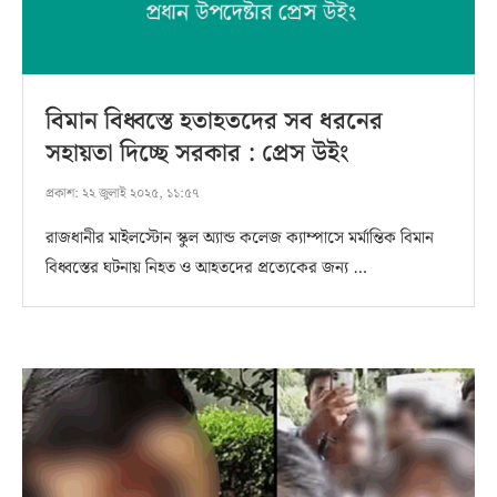
বিমান বিধ্বস্তে হতাহতদের সব ধরনের
সহায়তা দিচ্ছে সরকার : প্রেস উইং
প্রকাশ:
২২ জুলাই ২০২৫, ১১:৫৭
রাজধানীর মাইলস্টোন স্কুল অ্যান্ড কলেজ ক্যাম্পাসে মর্মান্তিক বিমান
বিধ্বস্তের ঘটনায় নিহত ও আহতদের প্রত্যেকের জন্য …