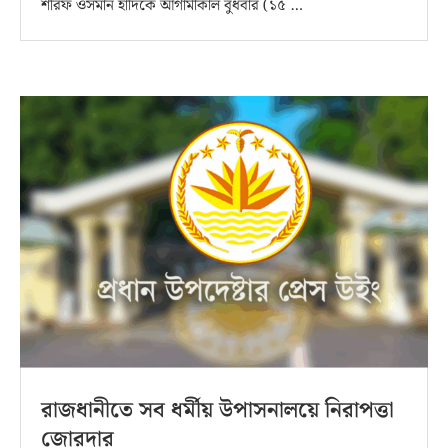
শরিফ ওসমান হাদিকে আগামীকাল বুধবার (১৫ …
রাজধানীতে সব ধর্মীয় উপাসনালয়ে নিরাপত্তা
জোরদার