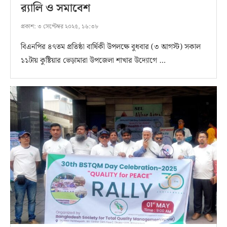
র‌্যালি ও সমাবেশ
প্রকাশ:
৩ সেপ্টেম্বর ২০২৫, ১৬:৩৮
বিএনপির ৪৭তম প্রতিষ্ঠা বার্ষিকী উপলক্ষে বুধবার (৩ আগস্ট) সকাল
১১টায় কুষ্টিয়ার ভেড়ামারা উপজেলা শাখার উদ্যোগে …